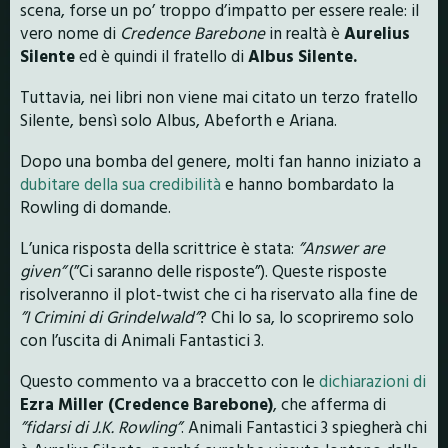
scena, forse un po’ troppo d’impatto per essere reale: il
vero nome di
Credence Barebone
in realtà è
Aurelius
Silente
ed è quindi il fratello di
Albus Silente.
Tuttavia, nei libri non viene mai citato un terzo fratello
Silente, bensì solo Albus, Abeforth e Ariana.
Dopo una bomba del genere, molti fan hanno iniziato a
dubitare della sua credibilità
e hanno bombardato la
Rowling di domande.
L’unica risposta della scrittrice è stata:
”Answer are
given”
(”Ci saranno delle risposte”). Queste risposte
risolveranno il plot-twist che ci ha riservato alla fine de
”I Crimini di Grindelwald”
? Chi lo sa, lo scopriremo solo
con l’uscita di Animali Fantastici 3.
Questo commento va a braccetto con le
dichiarazioni di
Ezra Miller (Credence Barebone)
, che afferma di
”fidarsi di J.K. Rowling”
. Animali Fantastici 3 spiegherà chi