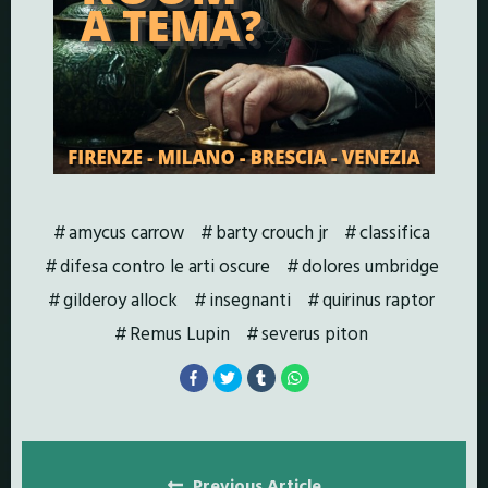
amycus carrow
barty crouch jr
classifica
difesa contro le arti oscure
dolores umbridge
gilderoy allock
insegnanti
quirinus raptor
Remus Lupin
severus piton
Posts
Previous Article