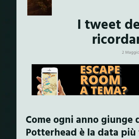
I tweet d
ricorda
2 Maggio
Come ogni anno giunge qu
Potterhead è la data più t