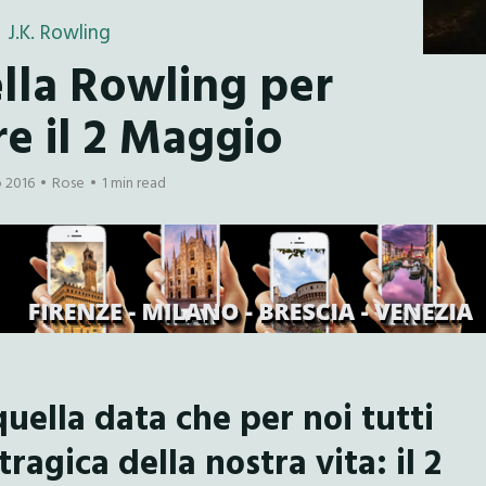
J.K. Rowling
ella Rowling per
re il 2 Maggio
 2016
Rose
1 min read
ella data che per noi tutti
ragica della nostra vita: il 2