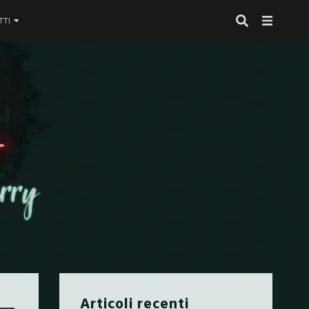
TI
 proprio alla fine
Articoli recenti