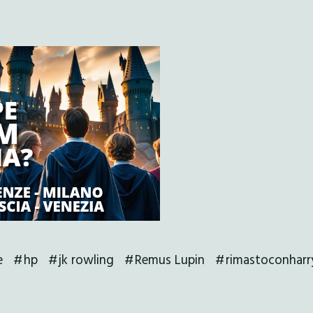
e
hp
jk rowling
Remus Lupin
rimastoconharr