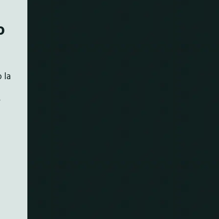
o
 la
r