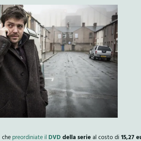
a che
preordiniate il
DVD
della serie
al costo di
15,27 e