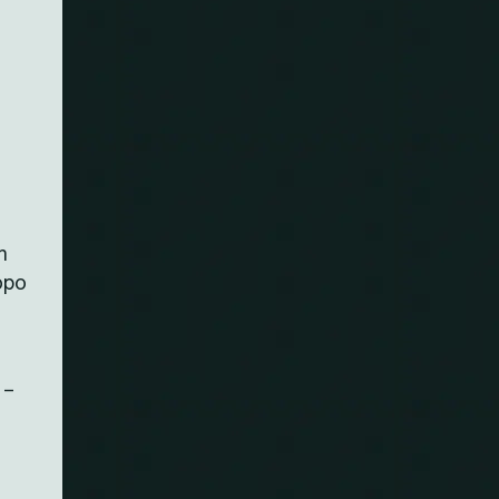
n
opo
 –