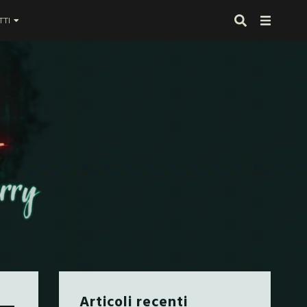
TI
 proprio alla fine
Articoli recenti