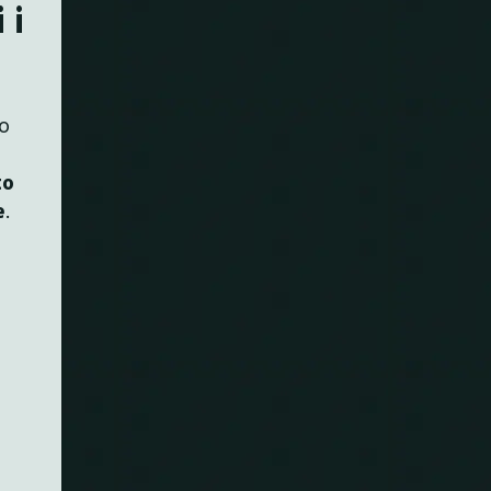
 i
to
to
e
.