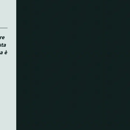
re
sta
a è