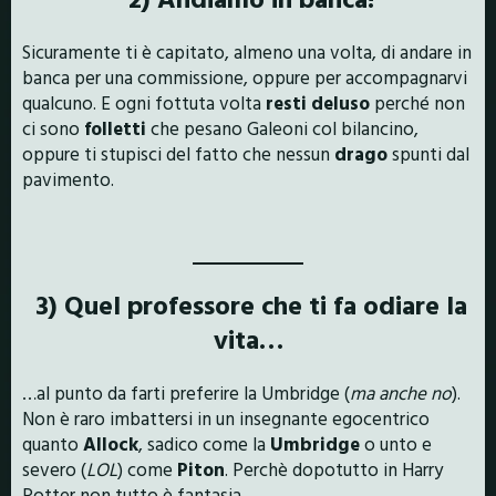
Sicuramente ti è capitato, almeno una volta, di andare in
banca per una commissione, oppure per accompagnarvi
qualcuno. E ogni fottuta volta
resti deluso
perché non
ci sono
folletti
che pesano Galeoni col bilancino,
oppure ti stupisci del fatto che nessun
drago
spunti dal
pavimento.
3) Quel professore che ti fa odiare la
vita…
…al punto da farti preferire la Umbridge (
ma anche no
).
Non è raro imbattersi in un insegnante egocentrico
quanto
Allock
, sadico come la
Umbridge
o unto e
severo (
LOL
) come
Piton
. Perchè dopotutto in Harry
Potter non tutto è fantasia.