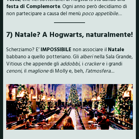
festa di Complemorte
. Ogni anno però decidiamo di
non partecipare a causa del menù
poco
appetibile
…
7) Natale? A Hogwarts, naturalmente!
Scherziamo? E’
IMPOSSIBILE
non associare il
Natale
babbano a quello potteriano. Gli
alberi
nella Sala Grande,
Vitious che appende gli
addobbi
, i
cracker
e i grandi
cenoni
, il
maglione
di Molly e, beh,
l’atmosfera…