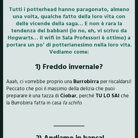
Tutti i potterhead hanno paragonato, almeno
una volta, qualche fatto della loro vita con
delle vicende della saga… E non è rara la
tendenza dei
babbani
(io no, eh, vi scrivo da
Hogwarts…
il wifi in Sala Professori è ottimo
) a
portare un po’ di
potterianesimo
nella loro vita.
Vediamo come:
1) Freddo invernale?
Aaah, ci vorrebbe proprio una
Burrobirra
per riscaldarsi!
Peccato che poi il massimo della delizia che puoi
preparare è una tazza di
Ciobar
, perché
TU
LO SAI
che
la Burrobirra fatta in casa
fa schifo
.
2) Andiamo in banca!