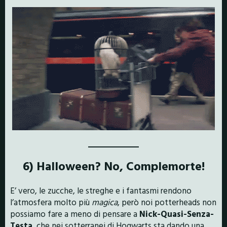
6) Halloween? No, Complemorte!
E’ vero, le zucche, le streghe e i fantasmi rendono
l’atmosfera molto più
magica
, però noi potterheads non
possiamo fare a meno di pensare a
Nick-Quasi-Senza-
Testa
, che nei sotterranei di Hogwarts sta dando una