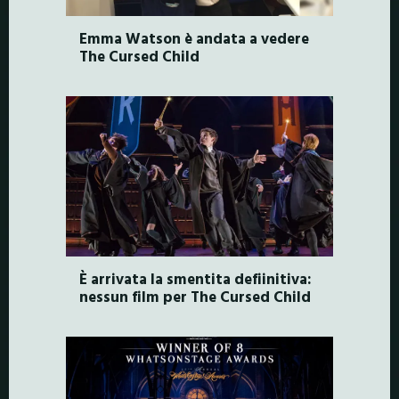
Emma Watson è andata a vedere
The Cursed Child
È arrivata la smentita defiinitiva:
nessun film per The Cursed Child