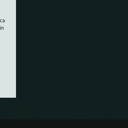
ica
in