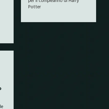
per il compleanno di Harry
Potter
o
le