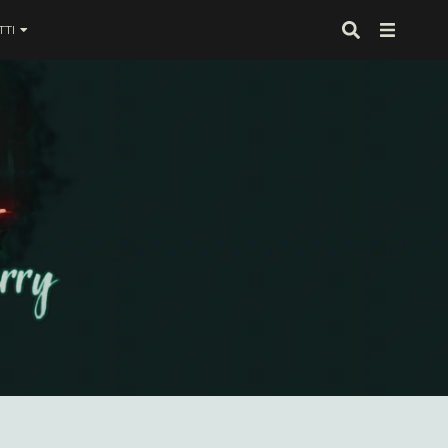
TI
 proprio alla fine