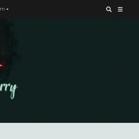
TI
 proprio alla fine