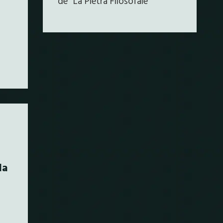
de “La Pietra Filosofale”
la