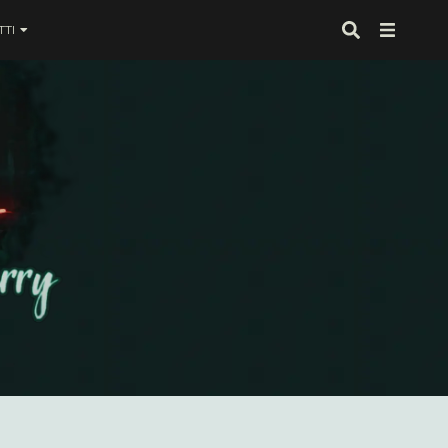
TI
 proprio alla fine