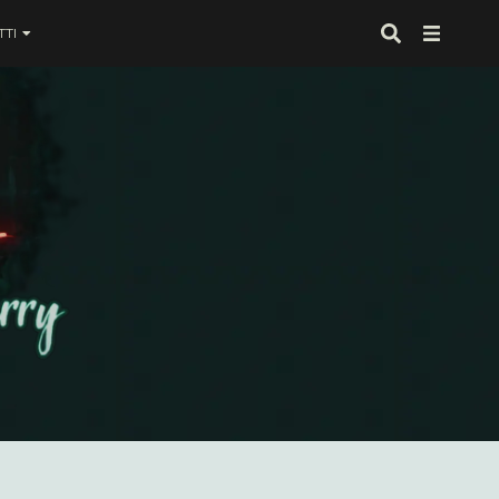
TI
 proprio alla fine