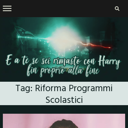
Skip
to
content
E a te se sei rimasto con
Tag:
Riforma Programmi
Harry fin proprio alla fine
Scolastici