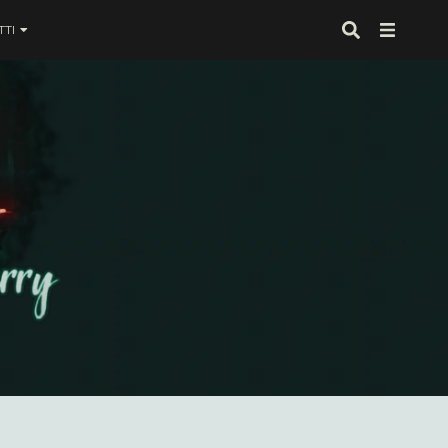
TI
 proprio alla fine