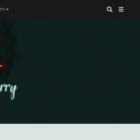
TI
 proprio alla fine