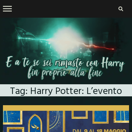
Skip
to
content
E a te se sei rimasto con
Tag:
Harry Potter: L’evento
Harry fin proprio alla fine