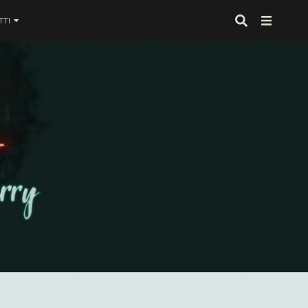
TI
 proprio alla fine