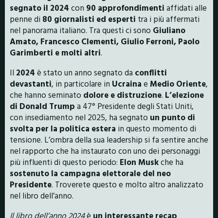
segnato il 2024
con
90 approfondimenti
affidati alle
penne di
80 giornalisti ed esperti
tra i più affermati
nel panorama italiano. Tra questi ci sono
Giuliano
Amato, Francesco Clementi, Giulio Ferroni, Paolo
Garimberti e molti altri
.
Il
2024
è stato un anno segnato da
conflitti
devastanti
, in particolare in
Ucraina
e
Medio Oriente
,
che hanno seminato
dolore e distruzione
.
L’elezione
di Donald Trump
a 47° Presidente degli Stati Uniti,
con insediamento nel 2025, ha segnato
un punto di
svolta per la politica estera
in questo momento di
tensione. L’ombra della sua leadership si fa sentire anche
nel rapporto che ha instaurato con uno dei personaggi
più influenti di questo periodo:
Elon Musk
che ha
sostenuto la campagna elettorale del neo
Presidente
. Troverete questo e molto altro analizzato
nel libro dell’anno.
Il libro dell’anno 2024
è
un interessante recap