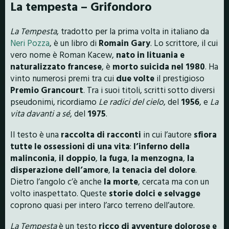
La tempesta – Grifondoro
La Tempesta
, tradotto per la prima volta in italiano da
Neri Pozza
, è un libro di
Romain Gary
. Lo scrittore, il cui
vero nome è Roman Kacew,
nato in lituania e
naturalizzato francese
, è
morto suicida nel 1980
. Ha
vinto numerosi premi tra cui
due volte
il prestigioso
Premio Grancourt
. Tra i suoi titoli, scritti sotto diversi
pseudonimi, ricordiamo
Le radici del cielo
, del
1956
, e
La
vita davanti a sé
, del
1975
.
Il testo è una
raccolta di racconti
in cui l’autore
sfiora
tutte le ossessioni di una vita
:
l’inferno della
malinconia
,
il doppio
,
la fuga
,
la menzogna
,
la
disperazione dell’amore
,
la tenacia del dolore
.
Dietro l’angolo c’è anche
la morte
, cercata ma con un
volto inaspettato. Queste
storie dolci e selvagge
coprono quasi per intero l’arco terreno dell’autore.
La Tempesta
è un testo
ricco di avventure dolorose e