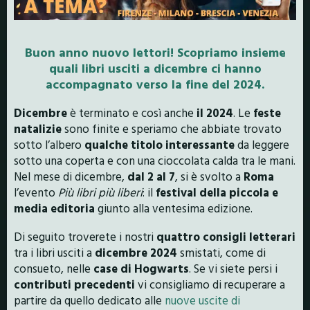
Buon anno nuovo lettori! Scopriamo insieme
quali libri usciti a dicembre ci hanno
accompagnato verso la fine del 2024.
Dicembre
è terminato e così anche
il 2024
. Le
feste
natalizie
sono finite e speriamo che abbiate trovato
sotto l’albero
qualche titolo interessante
da leggere
sotto una coperta e con una cioccolata calda tra le mani.
Nel mese di dicembre,
dal 2 al 7
, si è svolto a
Roma
l’evento
Più libri più liberi
: il
festival della piccola e
media editoria
giunto alla ventesima edizione.
Di seguito troverete i nostri
quattro consigli letterari
tra i libri usciti a
dicembre 2024
smistati, come di
consueto, nelle
case di Hogwarts
. Se vi siete persi i
contributi precedenti
vi consigliamo di recuperare a
partire da quello dedicato alle
nuove uscite di