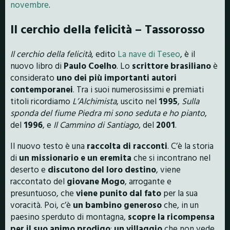
novembre
.
Il cerchio della felicità – Tassorosso
Il cerchio della felicità
, edito
La nave di Teseo
, è il
nuovo libro di
Paulo Coelho
. Lo
scrittore brasiliano
è
considerato
uno dei più importanti autori
contemporanei
. Tra i suoi numerosissimi e premiati
titoli ricordiamo
L’Alchimista
, uscito nel
1995
,
Sulla
sponda del fiume Piedra mi sono seduta e ho pianto
,
del
1996
, e
Il Cammino di Santiago
, del
2001
.
Il nuovo testo è una
raccolta di racconti
. C’è la storia
di
un missionario e un eremita
che si incontrano nel
deserto e
discutono del loro destino
, viene
raccontato del
giovane Mogo
, arrogante e
presuntuoso, che
viene punito dal fato
per la sua
voracità. Poi, c’è
un bambino generoso
che, in un
paesino sperduto di montagna,
scopre la ricompensa
per il suo animo prodigo
;
un villaggio
che non vede