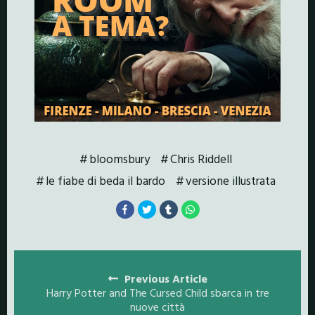
bloomsbury
Chris Riddell
le fiabe di beda il bardo
versione illustrata
Posts
navigation
Previous Article
Harry Potter and The Cursed Child sbarca in tre
nuove città