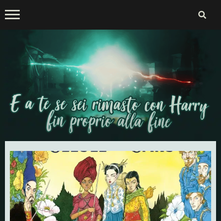
Skip
to
content
E a te se sei rimasto con
Harry fin proprio alla fine