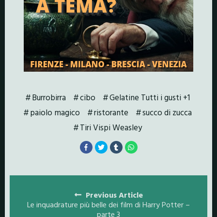
Burrobirra
cibo
Gelatine Tutti i gusti +1
paiolo magico
ristorante
succo di zucca
Tiri Vispi Weasley
Posts
navigation
Previous Article
Le inquadrature più belle dei film di Harry Potter –
parte 3