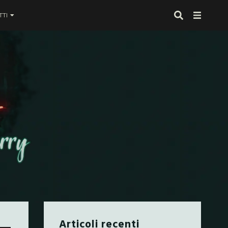
TI
 proprio alla fine
Articoli recenti