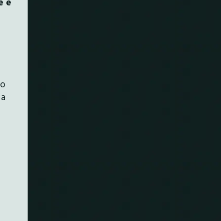
e è
no
 a