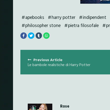
apebooks
harry potter
indipendent
philosopher stone
pietra filosofale
p
Posts
Previous Article
navigation
Le bambole realistiche di Harry Potter
Rose