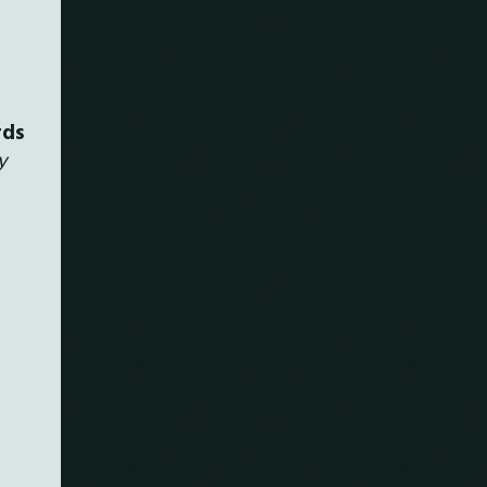
rds
y