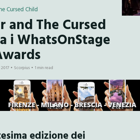
he Cursed Child
er and The Cursed
a i WhatsOnStage
Awards
 2017
Scorpius
1 min read
ttesima edizione dei