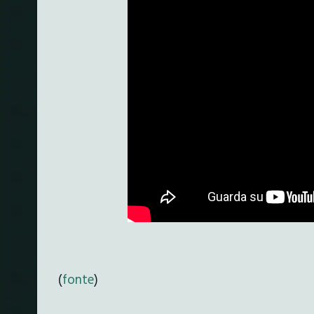
(
fonte
)