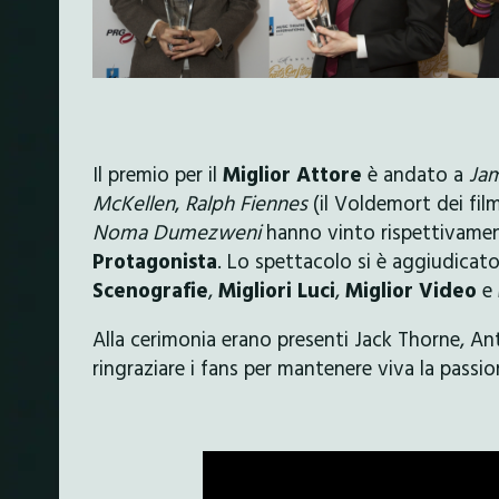
Il premio per il
Miglior Attore
è andato a
Jam
McKellen
,
Ralph Fiennes
(il Voldemort dei fil
Noma Dumezweni
hanno vinto rispettivamen
Protagonista
. Lo spettacolo si è aggiudicat
Scenografie
,
Migliori Luci
,
Miglior Video
e
Alla cerimonia erano presenti Jack Thorne, An
ringraziare i fans per mantenere viva la passio