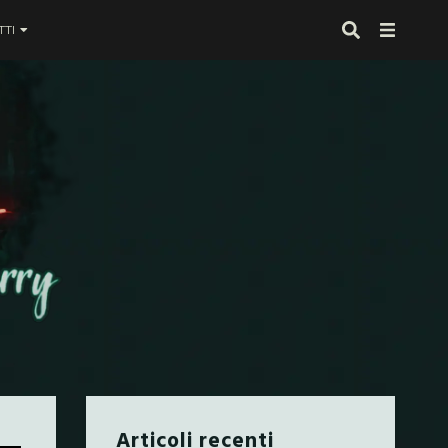
TI
 proprio alla fine
Articoli recenti