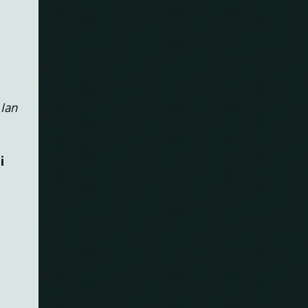
 Ian
i