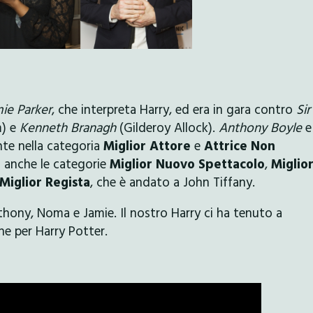
ie Parker
, che interpreta Harry, ed era in gara contro
Sir
m) e
Kenneth Branagh
(Gilderoy Allock).
Anthony Boyle
e
te nella categoria
Miglior Attore
e
Attrice Non
o anche le categorie
Miglior Nuovo Spettacolo
,
Miglior
Miglior Regista
, che è andato a John Tiffany.
thony, Noma e Jamie. Il nostro Harry ci ha tenuto a
ne per Harry Potter.