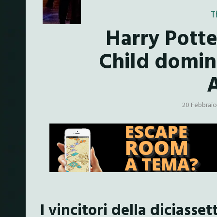
T
Harry Pott
Child domin
20 Febbraio
I vincitori della diciasse