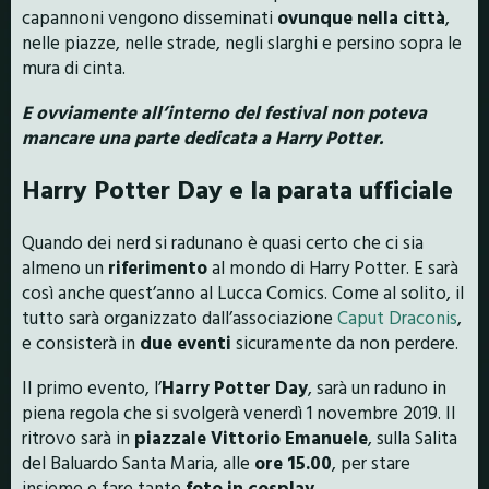
capannoni vengono disseminati
ovunque nella città
,
nelle piazze, nelle strade, negli slarghi e persino sopra le
mura di cinta.
E ovviamente all’interno del festival non poteva
mancare una parte dedicata a Harry Potter.
Harry Potter Day e la parata ufficiale
Quando dei nerd si radunano è quasi certo che ci sia
almeno un
riferimento
al mondo di Harry Potter. E sarà
così anche quest’anno al Lucca Comics. Come al solito, il
tutto sarà organizzato dall’associazione
Caput Draconis
,
e consisterà in
due eventi
sicuramente da non perdere.
Il primo evento, l’
Harry Potter Day
, sarà un raduno in
piena regola che si svolgerà venerdì 1 novembre 2019. Il
ritrovo sarà in
piazzale Vittorio Emanuele
, sulla Salita
del Baluardo Santa Maria, alle
ore 15.00
, per stare
insieme e fare tante
foto in cosplay
.