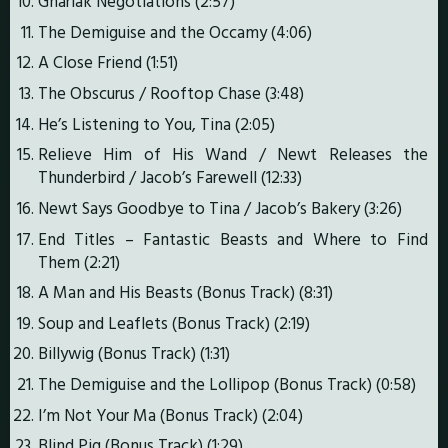
Gnarlak Negotiations (2:57)
The Demiguise and the Occamy (4:06)
A Close Friend (1:51)
The Obscurus / Rooftop Chase (3:48)
He’s Listening to You, Tina (2:05)
Relieve Him of His Wand / Newt Releases the
Thunderbird / Jacob’s Farewell (12:33)
Newt Says Goodbye to Tina / Jacob’s Bakery (3:26)
End Titles – Fantastic Beasts and Where to Find
Them (2:21)
A Man and His Beasts (Bonus Track) (8:31)
Soup and Leaflets (Bonus Track) (2:19)
Billywig (Bonus Track) (1:31)
The Demiguise and the Lollipop (Bonus Track) (0:58)
I’m Not Your Ma (Bonus Track) (2:04)
Blind Pig (Bonus Track) (1:29)